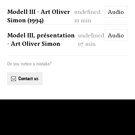
Modell III - Art Oliver
undefined
Audio
Simon (1994)
10 min
Model III, présentation
undefined
Audio
- Art Oliver Simon
07 min
Do you notice a mistake?
contact us