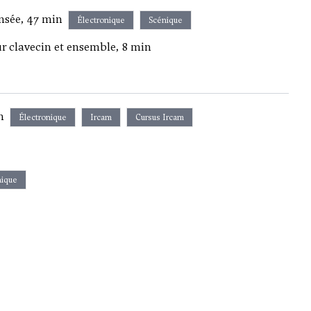
nsée, 47 min
Électronique
Scénique
r clavecin et ensemble, 8 min
n
Électronique
Ircam
Cursus Ircam
nique