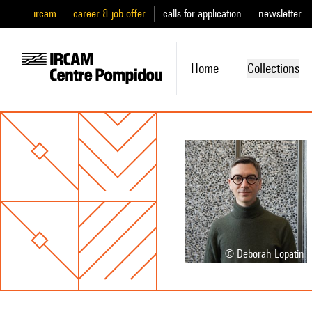
ircam
career & job offer
calls for application
newsletter
Home
Collections
© Deborah Lopatin