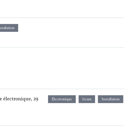
stallation
 électronique, 29
Électronique
Ircam
Installation