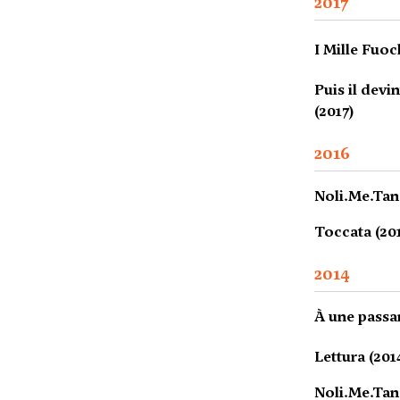
2017
I Mille Fuoc
Puis il devin
(2017)
2016
Noli.Me.Tang
Toccata (20
2014
À une passan
Lettura (201
Noli.Me.Tan