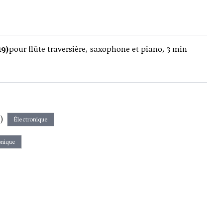
19)
pour flûte traversière, saxophone et piano, 3 min
)
Électronique
onique