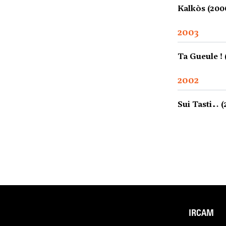
Kalkòs (200
2003
Ta Gueule ! 
2002
Sui Tasti… (
IRCAM