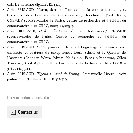
coll. L'empreinte digitale, ED13213.
Alain BERLAUD, *Cœur, dans « *Journées de la composition 2003 »,
Orchestre des Lauréats du Conservatoire, direction : Zsolt Nagy,
CNSMDP (Conservatoire de Paris), Centre de recherche et d'édition du
conservatoire, 1 cd CREC, 2003, 04/033-3.
Alain BERLAUD,
Drôles d'histoires d'amour,
Dodécasax*,* CNSMDP
(Conservatoire de Paris), Centre de recherche et d'édition du
conservatoire, 1 cd CREC.
Alain BERLAUD,
Petites flammes
, dans « L'Engrenage », œuvres pour
clarinette et quatuors de saxophones, Louis Sclavis et le Quatuor de
Habanera (Christian Wirth, Sylvain Malézieux, Fabrizio Mancuso, Gilles
Tressos), 1 cd Alpha, coll. « Les chants de la terre », ALPHA518 –
3760014195181.
Alain BERLAUD,
Tigouli au bord de l'étang
, Emmanuelle Lizère : voix
parlée, 1 cd Nocturne, NTCD 327-329.
Do you notice a mistake?
contact us