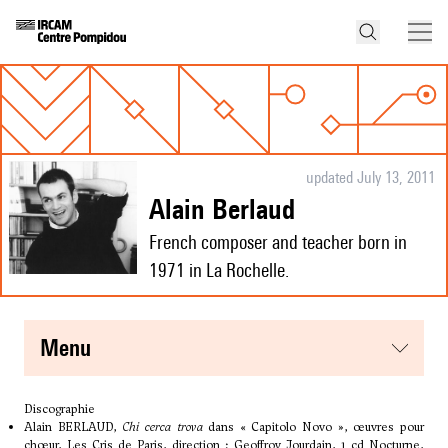
updated July 13, 2011
Alain Berlaud
French composer and teacher born in
1971 in La Rochelle.
menu
Discographie
Alain BERLAUD,
Chi cerca trova
dans « Capitolo Novo », œuvres pour
chœur, Les Cris de Paris, direction : Geoffroy Jourdain, 1 cd Nocturne,