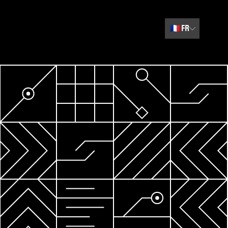
🇫🇷
FR