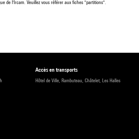
e de l'Ircam. Veuillez vous référer aux fiches "partitions".
accès en transports
9h
Hôtel de Ville, Rambuteau, Châtelet, Les Halles