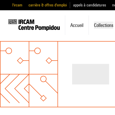
l'ircam
carrière & offres d'emploi
appels à candidatures
n
Accueil
Collections