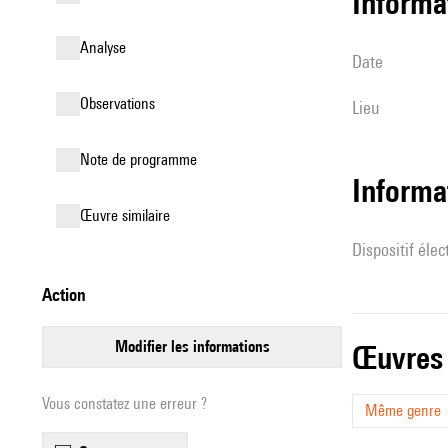
informa
analyse
date
observations
lieu
Note de programme
Informa
œuvre similaire
Dispositif éle
action
modifier les informations
œuvres
Vous constatez une erreur ?
Même genre