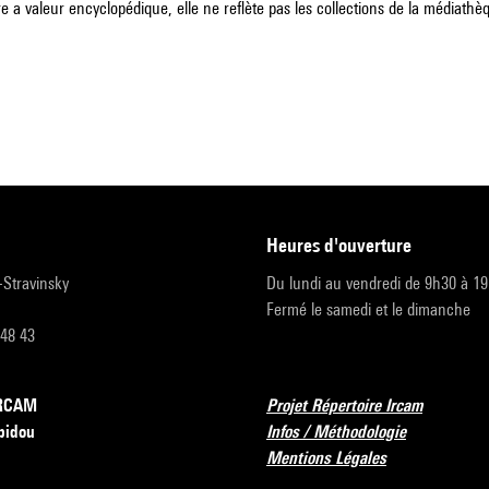
e a valeur encyclopédique, elle ne reflète pas les collections de la médiathèqu
heures d'ouverture
r-Stravinsky
Du lundi au vendredi de 9h30 à 1
Fermé le samedi et le dimanche
 48 43
’IRCAM
Projet Répertoire Ircam
pidou
Infos / Méthodologie
Mentions Légales