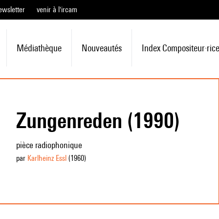
ewsletter
venir à l'ircam
Médiathèque
Nouveautés
Index Compositeur·ric
Zungenreden (1990)
pièce radiophonique
par
Karlheinz Essl
(1960
)