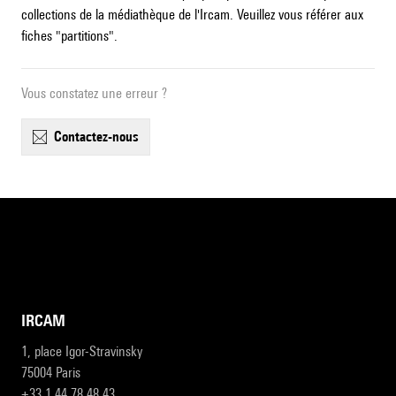
collections de la médiathèque de l'Ircam. Veuillez vous référer aux
fiches "partitions".
Vous constatez une erreur ?
contactez-nous
IRCAM
1, place Igor-Stravinsky
75004 Paris
+33 1 44 78 48 43