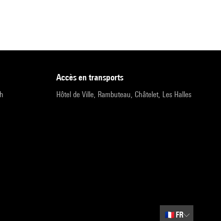
accès en transports
9h
Hôtel de Ville, Rambuteau, Châtelet, Les Halles
🇫🇷
FR