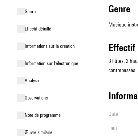
genre
genre
Musique instr
effectif détaillé
effectif
informations sur la création
3 flûtes, 2 hau
Information sur l'électronique
contrebasses
analyse
informa
observations
date
Note de programme
lieu
œuvre similaire