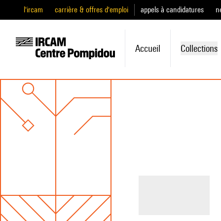
l'ircam
carrière & offres d'emploi
appels à candidatures
n
Accueil
Collections