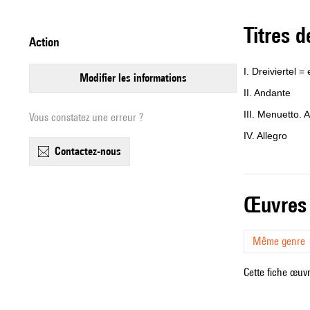
Titres 
action
I. Dreiviertel =
modifier les informations
II. Andante
III. Menuetto. A
Vous constatez une erreur ?
IV. Allegro
contactez-nous
œuvres
Même genre
Cette fiche œuvr