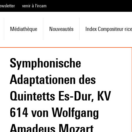
ewsletter
venir à l'ircam
Médiathèque
Nouveautés
Index Compositeur·ric
Symphonische
Adaptationen des
Quintetts Es-Dur, KV
614 von Wolfgang
Amadeus Mozart