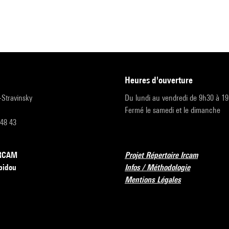
heures d'ouverture
r-Stravinsky
Du lundi au vendredi de 9h30 à 1
Fermé le samedi et le dimanche
 48 43
’IRCAM
Projet Répertoire Ircam
pidou
Infos / Méthodologie
Mentions Légales