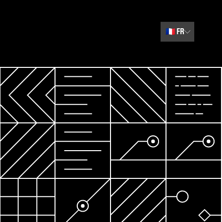
🇫🇷
FR