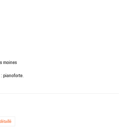
es moines
 : pianoforte.
étaillé