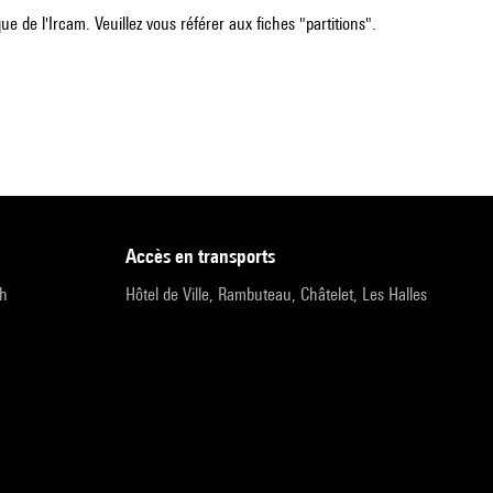
e de l'Ircam. Veuillez vous référer aux fiches "partitions".
accès en transports
9h
Hôtel de Ville, Rambuteau, Châtelet, Les Halles