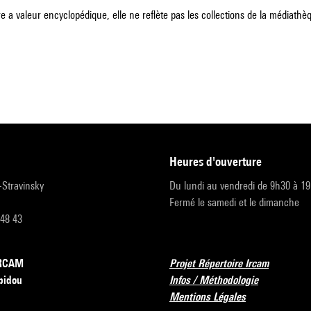
e a valeur encyclopédique, elle ne reflète pas les collections de la médiathèqu
heures d'ouverture
r-Stravinsky
Du lundi au vendredi de 9h30 à 1
Fermé le samedi et le dimanche
 48 43
’IRCAM
Projet Répertoire Ircam
pidou
Infos / Méthodologie
Mentions Légales