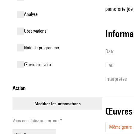
pianoforte [de
analyse
observations
informa
Note de programme
date
œuvre similaire
lieu
interprètes
action
modifier les informations
œuvres
Vous constatez une erreur ?
Même genre