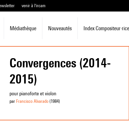
ewsletter
venir à l'ircam
Médiathèque
Nouveautés
Index Compositeur·ric
Convergences (2014-
2015)
pour pianoforte et violon
par
Francisco Alvarado
(1984
)