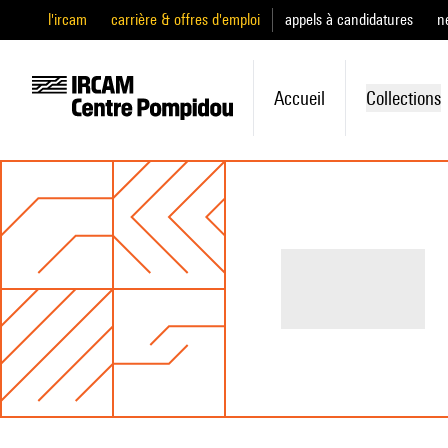
l'ircam
carrière & offres d'emploi
appels à candidatures
n
Accueil
Collections