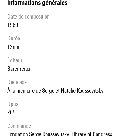
informations générales
date de composition
1969
durée
13min
éditeur
Bärenreiter
Dédicace
à la mémoire de Serge et Natalie Koussevitsky
Opus
205
Commande
Fondation Serge Koussevitsky, Library of Congress