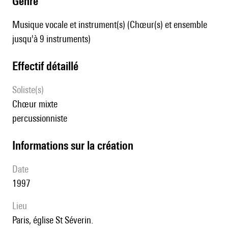
genre
Musique vocale et instrument(s) (Chœur(s) et ensemble
jusqu'à 9 instruments)
effectif détaillé
Soliste(s)
chœur mixte
percussionniste
informations sur la création
date
1997
lieu
Paris, é
glise St Séverin.