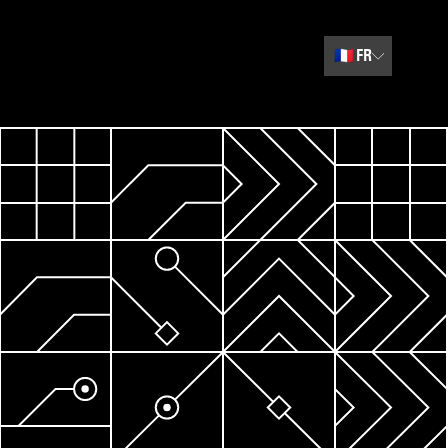
🇫🇷
FR