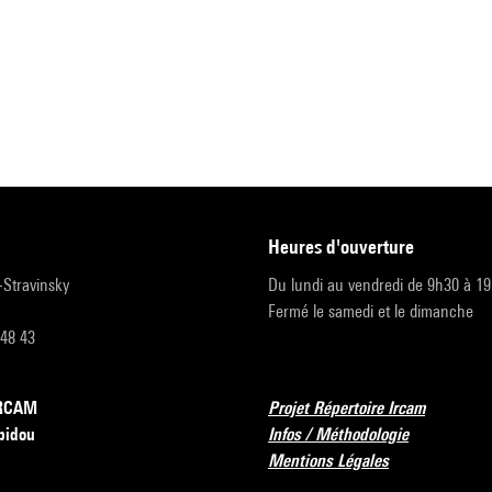
heures d'ouverture
r-Stravinsky
Du lundi au vendredi de 9h30 à 1
Fermé le samedi et le dimanche
 48 43
’IRCAM
Projet Répertoire Ircam
pidou
Infos / Méthodologie
Mentions Légales