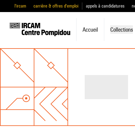
l'ircam
carrière & offres d'emploi
appels à candidatures
n
Accueil
Collections