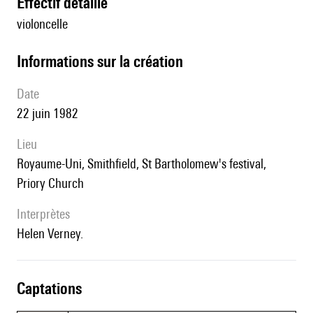
effectif détaillé
violoncelle
informations sur la création
date
22 juin 1982
lieu
Royaume-Uni, Smithfield, St Bartholomew's festival,
Priory Church
interprètes
Helen Verney.
captations