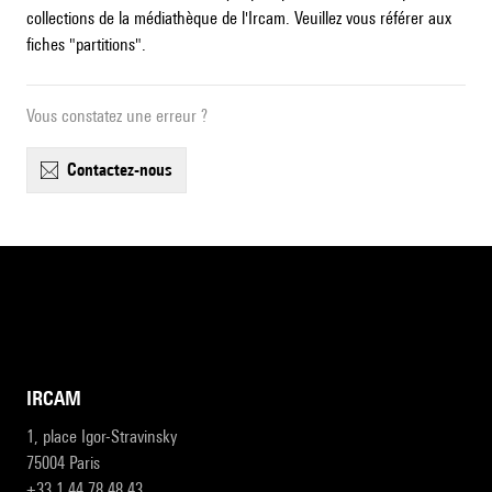
collections de la médiathèque de l'Ircam. Veuillez vous référer aux
fiches "partitions".
Vous constatez une erreur ?
contactez-nous
IRCAM
1, place Igor-Stravinsky
75004 Paris
+33 1 44 78 48 43