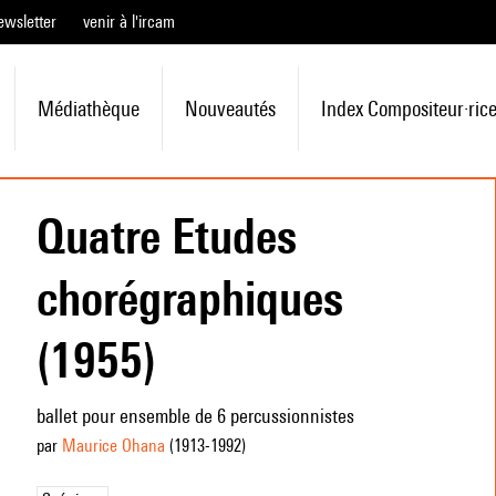
ewsletter
venir à l'ircam
Médiathèque
Nouveautés
Index Compositeur·ric
Quatre Etudes
chorégraphiques
(1955)
ballet pour ensemble de 6 percussionnistes
par
Maurice Ohana
(1913
-1992
)