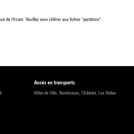
e de l'Ircam. Veuillez vous référer aux fiches "partitions".
accès en transports
9h
Hôtel de Ville, Rambuteau, Châtelet, Les Halles