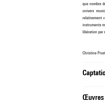
que nombre de
univers musi
relativement «
instruments mé
libération par 
Christine Pro
captati
œuvres