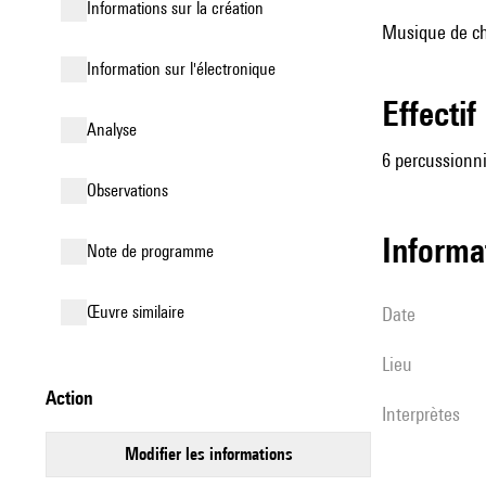
informations sur la création
Musique de ch
Information sur l'électronique
effectif
analyse
6 percussionn
observations
informa
Note de programme
œuvre similaire
date
lieu
action
interprètes
modifier les informations