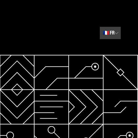
🇫🇷
FR