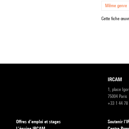
Même genre
Cette fiche œuvr
IRCAM
1, place Igo
75004 Paris
+33 1 44 78
Offres d’emploi et stages
Soutenir l
L’équipe IRCAM
Centre Pom