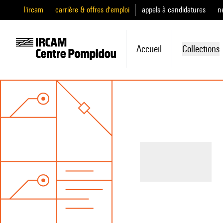
l'ircam
carrière & offres d'emploi
appels à candidatures
n
Accueil
Collections