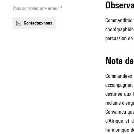
observ
Vous constatez une erreur ?
Commanditée d
contactez-nous
chorégraphiée
percussion de 
Note 
Commandées p
accompagnait d
destinée aux 
réclame d'enga
Convaincu que 
d'Afrique et 
harmonique de