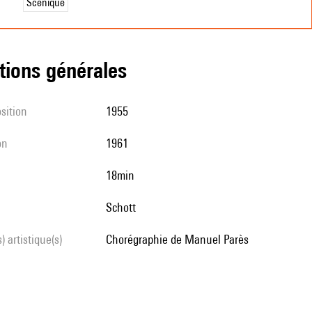
Scénique
tions générales
sition
1955
on
1961
18min
Schott
s) artistique(s)
chorégraphie de Manuel Parès