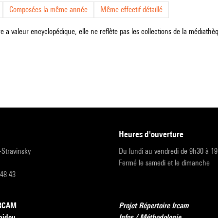
Composées la même année
Même effectif détaillé
e a valeur encyclopédique, elle ne reflète pas les collections de la médiathèqu
heures d'ouverture
r-Stravinsky
Du lundi au vendredi de 9h30 à 1
Fermé le samedi et le dimanche
 48 43
’IRCAM
Projet Répertoire Ircam
pidou
Infos / Méthodologie