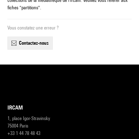
collections de la médiathèque de l'Ircam. Veuillez vous référer aux
fiches "partitions".
Vous constatez une erreur ?
contactez-nous
IRCAM
1, place Igor-Stravinsky
75004 Paris
+33 1 44 78 48 43