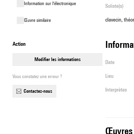
Information sur l'électronique
Soliste(s)
clavecin, théor
œuvre similaire
informa
action
modifier les informations
date
lieu
Vous constatez une erreur ?
interprètes
contactez-nous
œuvres