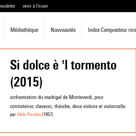
ewsletter
venir à l'ircam
Médiathèque
Nouveautés
Index Compositeur·ric
Si dolce è 'l tormento
(2015)
orchestration du madrigal de Monteverdi, pour
contreténor, clavecin, théorbe, deux violons et violoncelle
par
Hilda Paredes
(1957
)