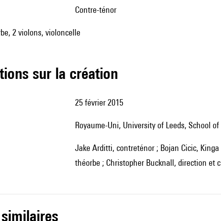
contre-ténor
be, 2 violons, violoncelle
tions sur la création
25 février 2015
Royaume-Uni, University of Leeds, School o
Jake Arditti, contreténor ; Bojan Cicic, Kinga Ujszászi, violons ; Jon Rees, violoncelle ; Alex McCartney,
théorbe ; Christopher Bucknall, direction et 
 similaires