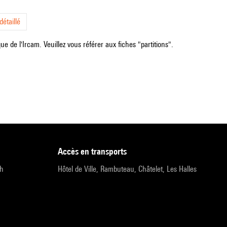
étaillé
e de l'Ircam. Veuillez vous référer aux fiches "partitions".
accès en transports
9h
Hôtel de Ville, Rambuteau, Châtelet, Les Halles