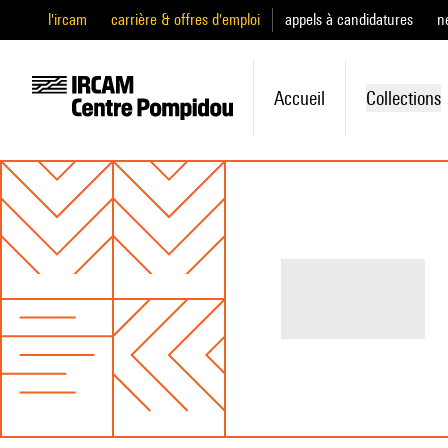
l'ircam
carrière & offres d'emploi
appels à candidatures
n
Accueil
Collections