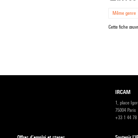
Même genre
Cette fiche œuvr
IRCAM
1, place Igo
75004 Paris
+33 1 44 78
Offres d’emploi et stages
Soutenir l