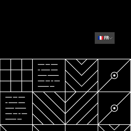
🇫🇷
FR