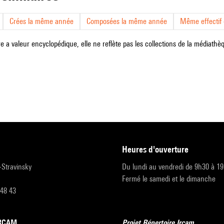
Crées la même année
Composées la même année
Même effectif d
e a valeur encyclopédique, elle ne reflète pas les collections de la médiathèqu
heures d'ouverture
r-Stravinsky
Du lundi au vendredi de 9h30 à 1
Fermé le samedi et le dimanche
 48 43
’IRCAM
Projet Répertoire Ircam