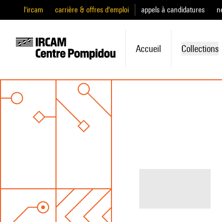
l'ircam
carrière & offres d'emploi
appels à candidatures
n
Accueil
Collections