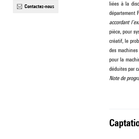
liées à la di
contactez-nous
département P
accordant l’e
pièce, pour sy
créatif, le pr
des machines 
pour la machi
déduites par ca
Note de progra
captati