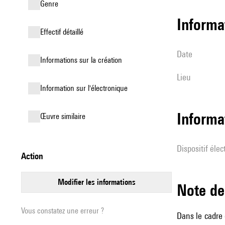
genre
informa
effectif détaillé
date
informations sur la création
lieu
Information sur l'électronique
Informa
œuvre similaire
Dispositif éle
action
modifier les informations
Note 
Vous constatez une erreur ?
Dans le cadre 