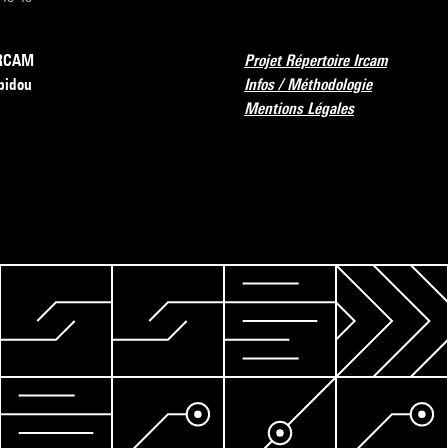
’IRCAM
Projet Répertoire Ircam
pidou
Infos / Méthodologie
Mentions Légales