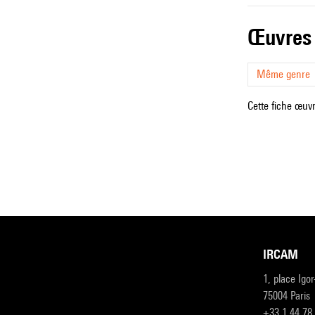
œuvres
Même genre
Cette fiche œuvr
IRCAM
1, place Igo
75004 Paris
+33 1 44 78