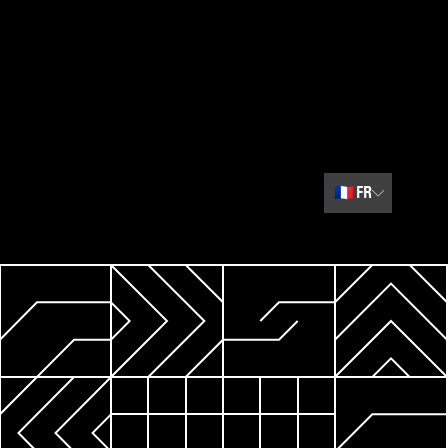
🇫🇷
FR