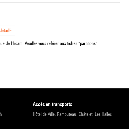
étaillé
e de l'Ircam. Veuillez vous référer aux fiches "partitions".
accès en transports
9h
Hôtel de Ville, Rambuteau, Châtelet, Les Halles