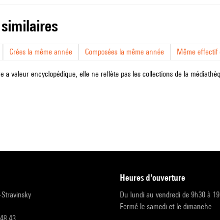
 similaires
Crées la même année
Composées la même année
Même effectif d
e a valeur encyclopédique, elle ne reflète pas les collections de la médiathèqu
heures d'ouverture
r-Stravinsky
Du lundi au vendredi de 9h30 à 1
Fermé le samedi et le dimanche
 48 43