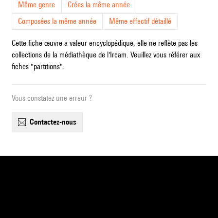
Même genre
Crées la même année
Composées la même année
Même effectif détaillé
Cette fiche œuvre a valeur encyclopédique, elle ne reflète pas les
collections de la médiathèque de l'Ircam. Veuillez vous référer aux
fiches "partitions".
Vous constatez une erreur ?
contactez-nous