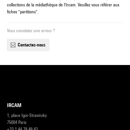
collections de la médiathèque de l'Ircam. Veuillez vous référer aux
fiches "partitions".
Vous constatez une erreur ?
contactez-nous
IRCAM
1, place Igor-Stravinsky
75004 Paris
+33 1 44 78 48 43