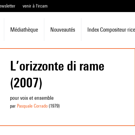
ewsletter
venir à l'ircam
Médiathèque
Nouveautés
Index Compositeur·ric
L’orizzonte di rame
(2007)
pour voix et ensemble
par
Pasquale Corrado
(1979
)