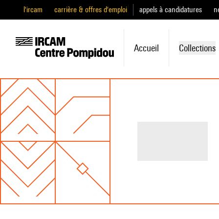
l'ircam
carrière & offres d'emploi
appels à candidatures
n
Accueil
Collections