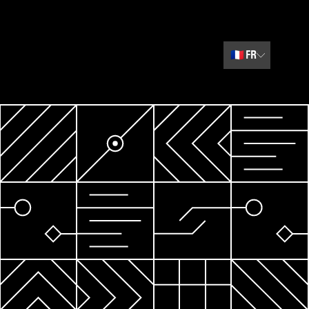
🇫🇷
FR