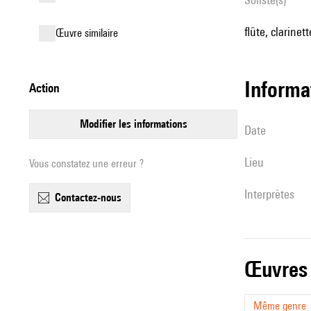
flûte, clarinet
œuvre similaire
informa
action
modifier les informations
date
lieu
Vous constatez une erreur ?
interprètes
contactez-nous
œuvres
Même genre