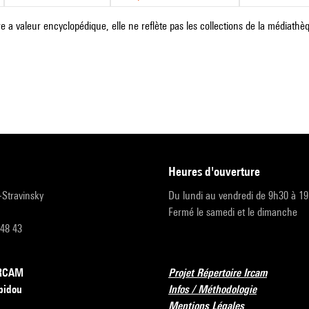
e a valeur encyclopédique, elle ne reflète pas les collections de la médiathèqu
heures d'ouverture
r-Stravinsky
Du lundi au vendredi de 9h30 à 1
Fermé le samedi et le dimanche
 48 43
’IRCAM
Projet Répertoire Ircam
pidou
Infos / Méthodologie
Mentions Légales