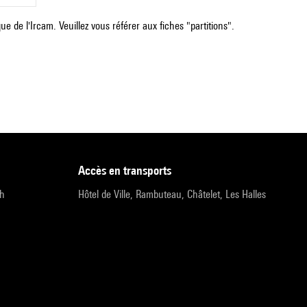
e de l'Ircam. Veuillez vous référer aux fiches "partitions".
accès en transports
9h
Hôtel de Ville, Rambuteau, Châtelet, Les Halles