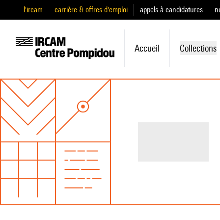
l'ircam
carrière & offres d'emploi
appels à candidatures
n
Accueil
Collections