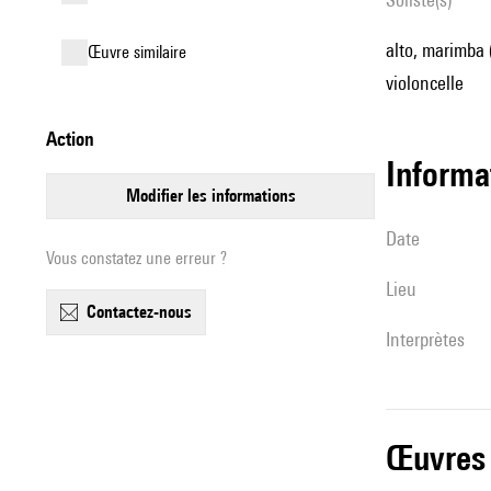
alto, marimba (
œuvre similaire
violoncelle
action
informa
modifier les informations
date
Vous constatez une erreur ?
lieu
contactez-nous
interprètes
œuvres