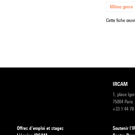
Même genre
Cette fiche œuvr
IRCAM
1, place Igo
75004 Paris
+33 1 44 78
Offres d’emploi et stages
Soutenir l