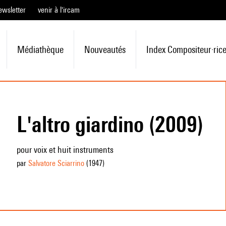
ewsletter
venir à l'ircam
Médiathèque
Nouveautés
Index Compositeur·ric
L'altro giardino (2009)
pour voix et huit instruments
par
Salvatore Sciarrino
(1947
)