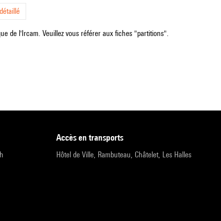
étaillé
e de l'Ircam. Veuillez vous référer aux fiches "partitions".
accès en transports
9h
Hôtel de Ville, Rambuteau, Châtelet, Les Halles