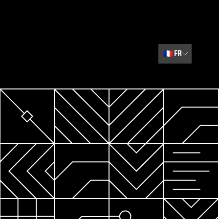
🇫🇷
FR