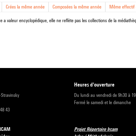
Crées la même année
Composées la même année
Même effectif d
e a valeur encyclopédique, elle ne reflète pas les collections de la médiathèqu
heures d'ouverture
r-Stravinsky
Du lundi au vendredi de 9h30 à 1
Fermé le samedi et le dimanche
 48 43
’IRCAM
Projet Répertoire Ircam