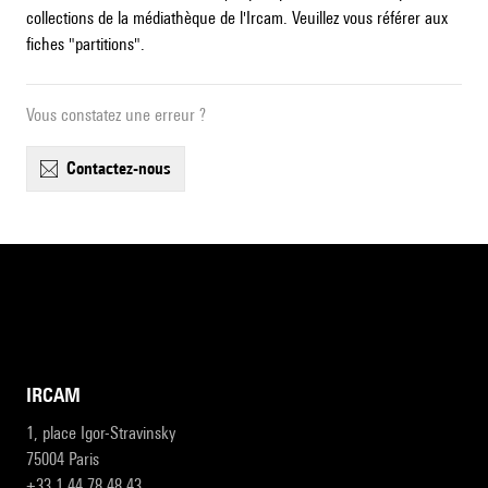
collections de la médiathèque de l'Ircam. Veuillez vous référer aux
fiches "partitions".
Vous constatez une erreur ?
contactez-nous
IRCAM
1, place Igor-Stravinsky
75004 Paris
+33 1 44 78 48 43