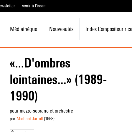
ewsletter
venir à l'ircam
Médiathèque
Nouveautés
Index Compositeur·ric
«...D'ombres
lointaines...» (1989-
1990)
pour mezzo-soprano et orchestre
par
Michael Jarrell
(1958
)