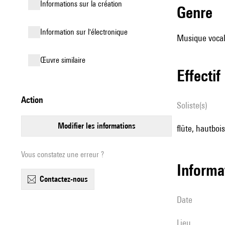
informations sur la création
genre
Information sur l'électronique
Musique vocale
œuvre similaire
effectif
action
Soliste(s)
modifier les informations
flûte, hautboi
Vous constatez une erreur ?
informa
contactez-nous
date
lieu