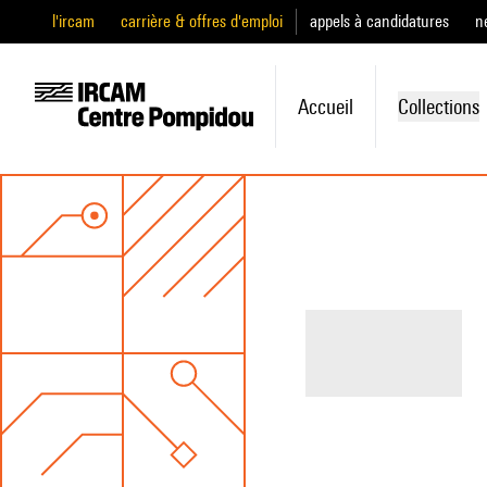
l'ircam
carrière & offres d'emploi
appels à candidatures
n
Accueil
Collections