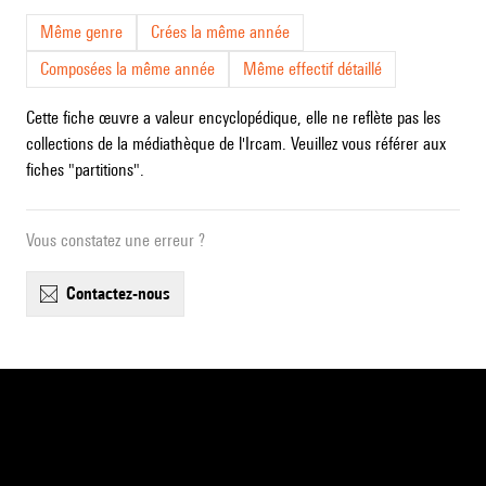
Même genre
Crées la même année
Composées la même année
Même effectif détaillé
Cette fiche œuvre a valeur encyclopédique, elle ne reflète pas les
collections de la médiathèque de l'Ircam. Veuillez vous référer aux
fiches "partitions".
Vous constatez une erreur ?
contactez-nous