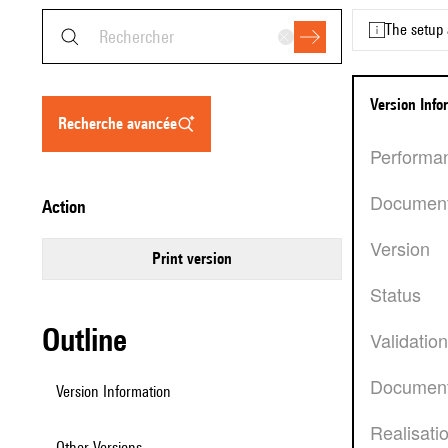
The setup 
Version Inf
recherche avancée
Performa
Documen
action
Version
Print version
Status
Outline
Validatio
Document
Version Information
Realisati
Other Versions