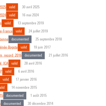
2025
valid
30 avril 2025
2024
valid
16 mai 2024
m
valid
13 septembre 2019
de-France
valid
24 juillet 2019
bonne
documented
25 septembre 2018
énée-Bogota
valid
19 juin 2017
m_record_2016
documented
21 juillet 2016
N_ICA
valid
28 avril 2016
GP
valid
6 avril 2016
valid
17 janvier 2016
alid
14 novembre 2015
15
documented
1 août 2015
5
documented
30 décembre 2014