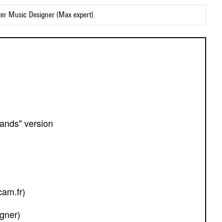
ter Music Designer (Max expert).
Sands" version
cam.fr)
gner)