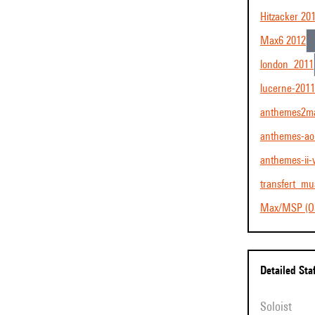
Hitzacker 20
Max6 2012
london_2011
lucerne-2011
anthemes2m
anthemes-ao
anthemes-ii-
transfert_mu
Max/MSP (O
Detailed Sta
Soloist