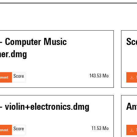
 - Computer Music
Sc
ner.dmg
143.53 Mo
Score
gement
- violin+electronics.dmg
An
11.53 Mo
Score
gement