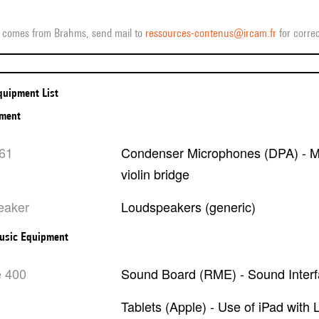
ff comes from Brahms, send mail to
ressources-contenus@ircam.fr
for correc
Equipment List
pment
061
Condenser Microphones (DPA) - Microphone with violin holder to be placed on
violin bridge
eaker
Loudspeakers (generic)
usic Equipment
e 400
Sound Board (RME) - Sound Interfa
Tablets (Apple) - Use of iPad with LEMUR software as alternative to BCF2000