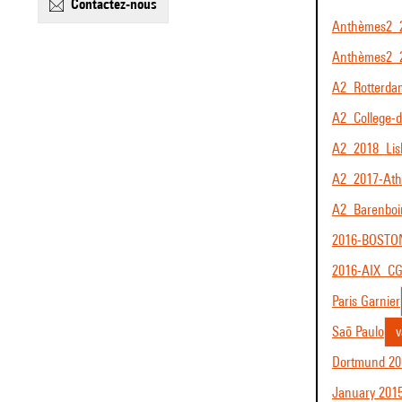
contactez-nous
Anthèmes2_
Anthèmes2_
A2_Rotterda
A2_College-
A2_2018_Lis
A2_2017-Ath
A2_Barenboi
2016-BOSTO
2016-AIX_C
Paris Garnier
Saõ Paulo
v
Dortmund 20
January 201