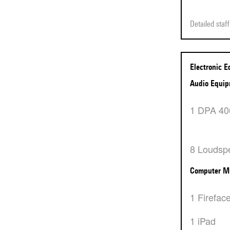
Detailed sta
Electronic 
Audio Equi
1 DPA 4
8 Loudsp
Computer M
1 Firefac
1 iPad