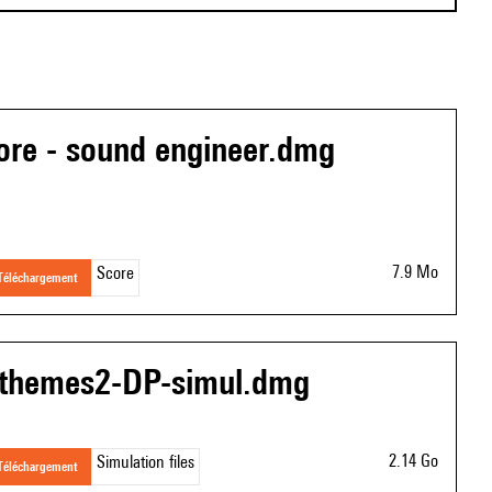
ore - sound engineer.dmg
7.9 Mo
Score
téléchargement
themes2-DP-simul.dmg
2.14 Go
Simulation files
téléchargement