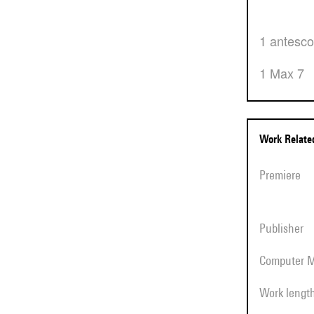
1 antesc
1 Max 7
Work Relat
Premiere
Publisher
Computer 
Work lengt