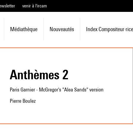
ewsletter
venir à l'ircam
Médiathèque
Nouveautés
Index Compositeur·ric
Anthèmes 2
Paris Garnier - McGregor's "Alea Sands" version
Pierre Boulez