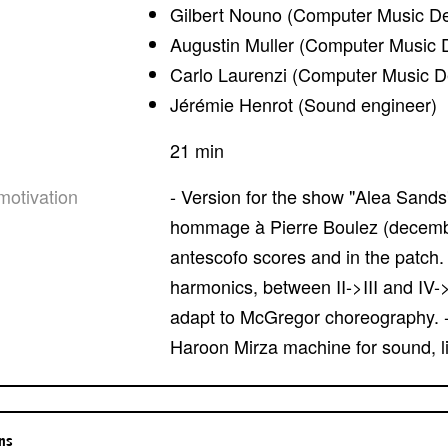
Gilbert Nouno (Computer Music De
Augustin Muller (Computer Music 
Carlo Laurenzi (Computer Music D
Jérémie Henrot (Sound engineer)
21 min
motivation
- Version for the show "Alea Sands" by Wayne McGregor at Opera Garnier en
hommage à Pierre Boulez (decembe
antescofo scores and in the patch. 
harmonics, between II->III and IV->
adapt to McGregor choreography. -
Haroon Mirza machine for sound, lig
ons