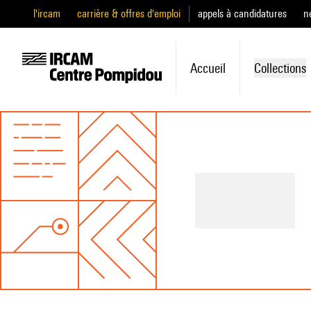
l'ircam
carrière & offres d'emploi
appels à candidatures
n
Accueil
Collections