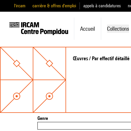
l'ircam
carrière & offres d'emploi
appels à candidatures
n
Accueil
Collections
Œuvres / Par effectif détaillé
Genre