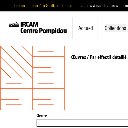
l'ircam
carrière & offres d'emploi
appels à candidatures
n
Accueil
Collections
Œuvres / Par effectif détaillé
Genre