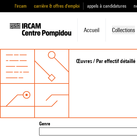
l'ircam
carrière & offres d'emploi
appels à candidatures
n
Accueil
Collections
Œuvres / Par effectif détaillé
Genre