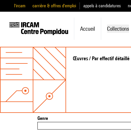
l'ircam
carrière & offres d'emploi
appels à candidatures
n
Accueil
Collections
Œuvres / Par effectif détaillé
Genre