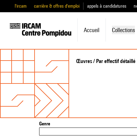
l'ircam
carrière & offres d'emploi
appels à candidatures
n
Accueil
Collections
Œuvres / Par effectif détaillé
Genre