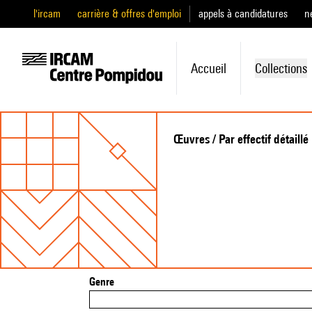
l'ircam
carrière & offres d'emploi
appels à candidatures
n
Accueil
Collections
Œuvres / Par effectif détaillé
Genre