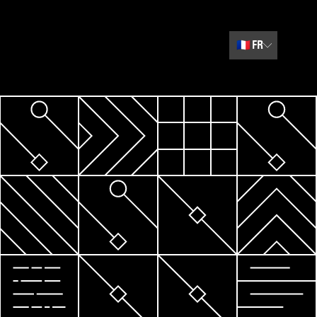
🇫🇷
FR