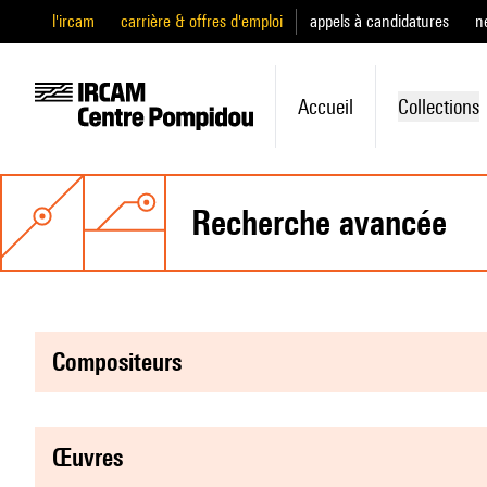
l'ircam
carrière & offres d'emploi
appels à candidatures
n
Accueil
Collections
recherche avancée
compositeurs
œuvres