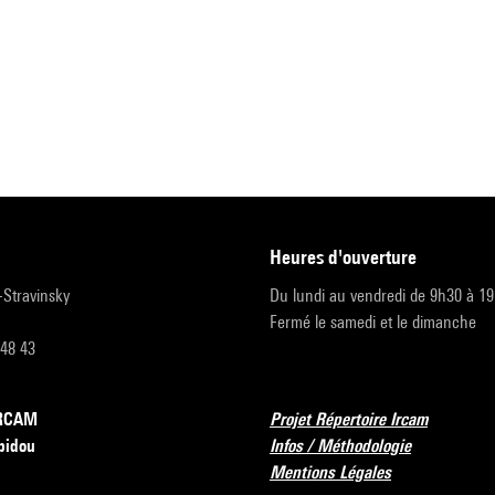
heures d'ouverture
r-Stravinsky
Du lundi au vendredi de 9h30 à 1
Fermé le samedi et le dimanche
 48 43
’IRCAM
Projet Répertoire Ircam
pidou
Infos / Méthodologie
Mentions Légales