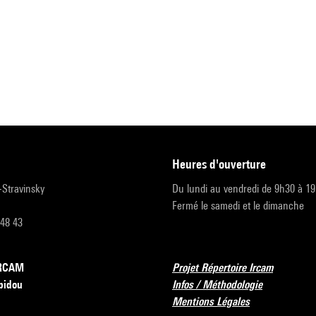
heures d'ouverture
r-Stravinsky
Du lundi au vendredi de 9h30 à 1
Fermé le samedi et le dimanche
 48 43
’IRCAM
Projet Répertoire Ircam
pidou
Infos / Méthodologie
Mentions Légales