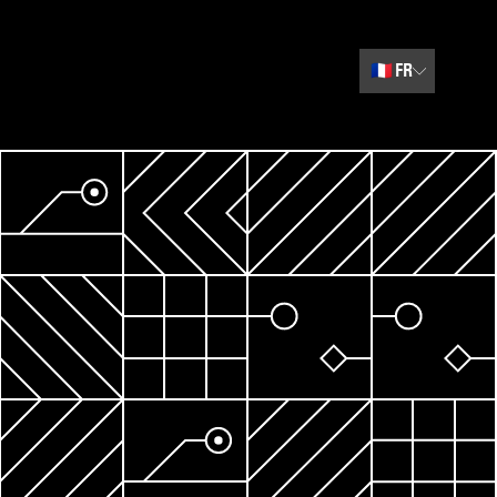
🇫🇷
FR