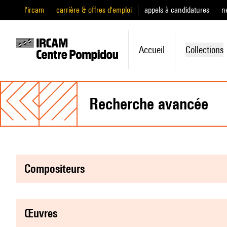
l'ircam
carrière & offres d'emploi
appels à candidatures
n
Accueil
Collections
recherche avancée
compositeurs
œuvres