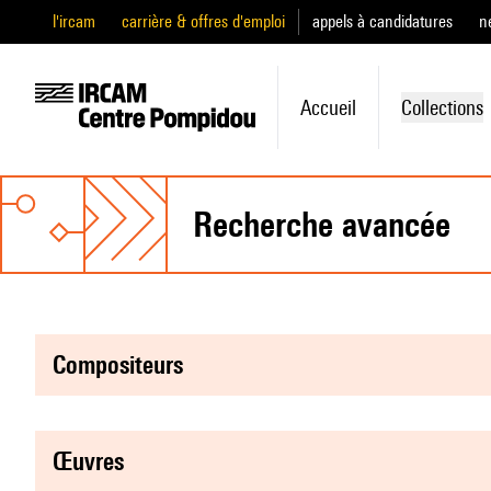
l'ircam
carrière & offres d'emploi
appels à candidatures
n
Accueil
Collections
recherche avancée
compositeurs
œuvres