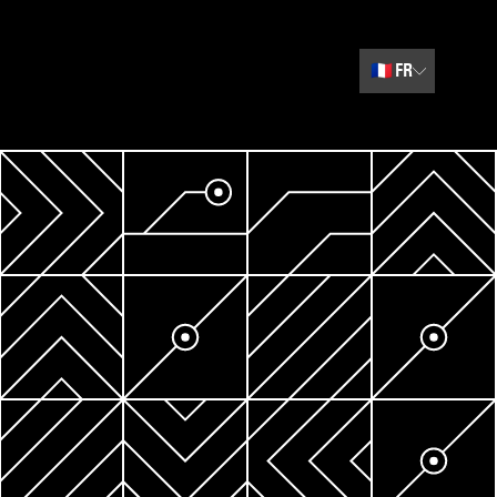
🇫🇷
FR