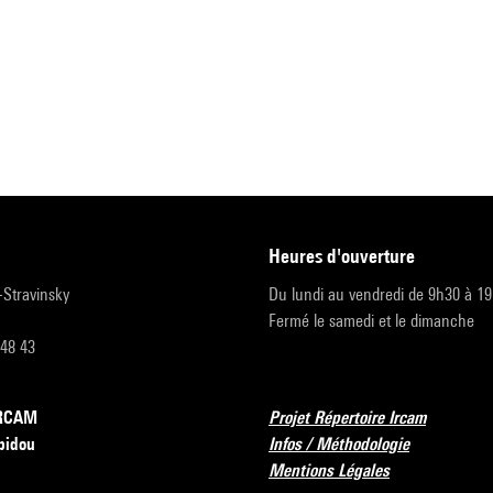
heures d'ouverture
r-Stravinsky
Du lundi au vendredi de 9h30 à 1
Fermé le samedi et le dimanche
 48 43
’IRCAM
Projet Répertoire Ircam
pidou
Infos / Méthodologie
Mentions Légales