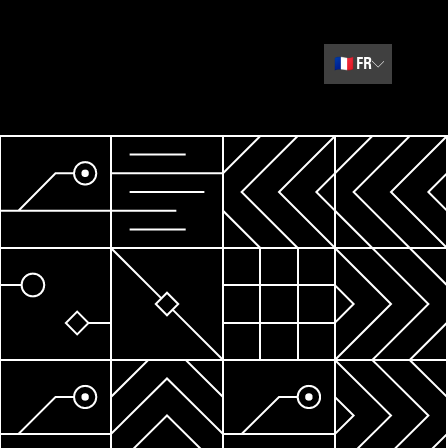
🇫🇷
FR