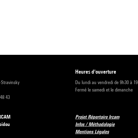
heures d'ouverture
r-Stravinsky
Du lundi au vendredi de 9h30 à 1
Fermé le samedi et le dimanche
 48 43
’IRCAM
Projet Répertoire Ircam
pidou
Infos / Méthodologie
Mentions Légales