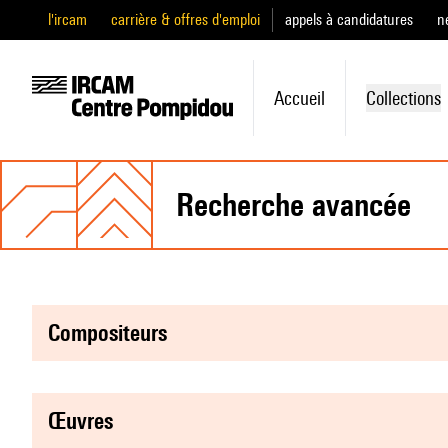
l'ircam
carrière & offres d'emploi
appels à candidatures
n
Accueil
Collections
recherche avancée
compositeurs
œuvres