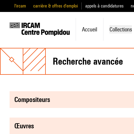
l'ircam
carrière & offres d'emploi
appels à candidatures
n
Accueil
Collections
recherche avancée
compositeurs
œuvres