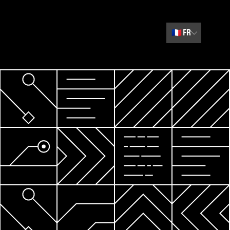
🇫🇷
FR