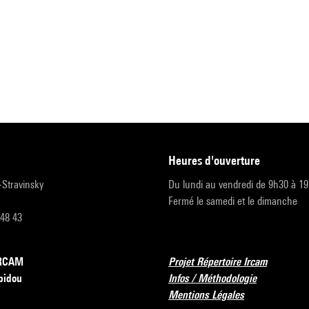
heures d'ouverture
r-Stravinsky
Du lundi au vendredi de 9h30 à 1
Fermé le samedi et le dimanche
 48 43
’IRCAM
Projet Répertoire Ircam
pidou
Infos / Méthodologie
Mentions Légales