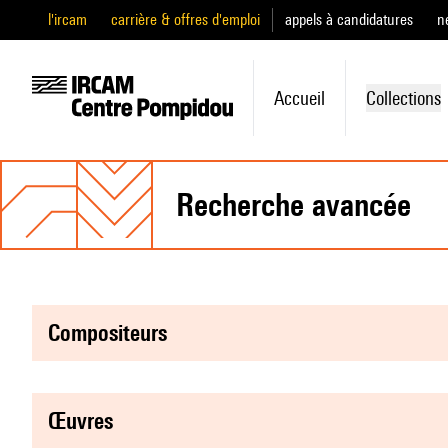
l'ircam
carrière & offres d'emploi
appels à candidatures
n
Accueil
Collections
recherche avancée
compositeurs
œuvres