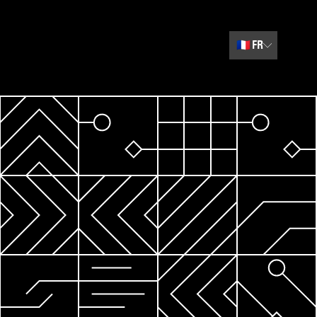
🇫🇷
FR