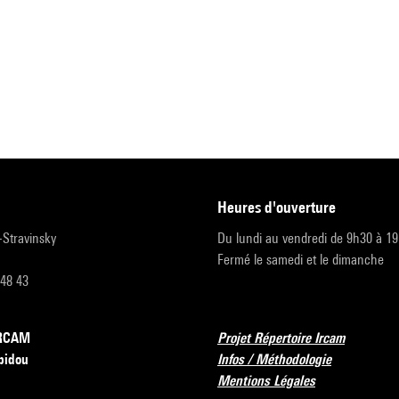
heures d'ouverture
r-Stravinsky
Du lundi au vendredi de 9h30 à 1
Fermé le samedi et le dimanche
 48 43
’IRCAM
Projet Répertoire Ircam
pidou
Infos / Méthodologie
Mentions Légales