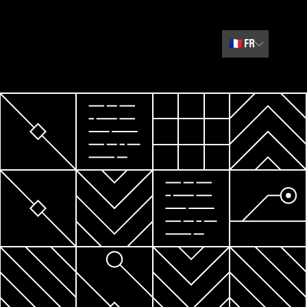
🇫🇷
FR