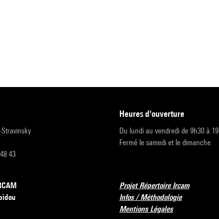
heures d'ouverture
r-Stravinsky
Du lundi au vendredi de 9h30 à 1
Fermé le samedi et le dimanche
 48 43
’IRCAM
Projet Répertoire Ircam
pidou
Infos / Méthodologie
Mentions Légales