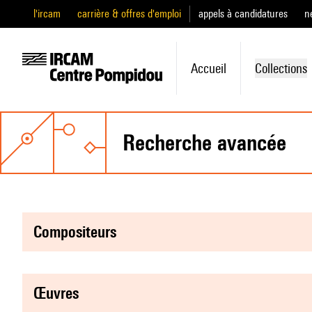
l'ircam
carrière & offres d'emploi
appels à candidatures
n
Accueil
Collections
recherche avancée
compositeurs
œuvres