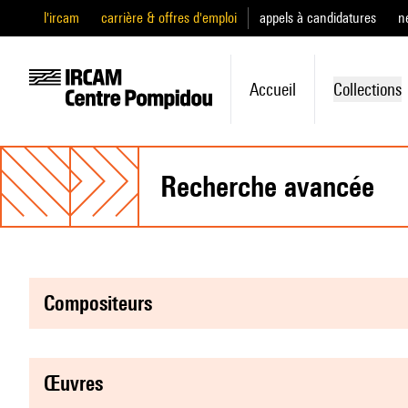
l'ircam
carrière & offres d'emploi
appels à candidatures
n
Accueil
Collections
recherche avancée
compositeurs
œuvres