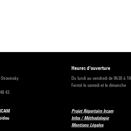
heures d'ouverture
r-Stravinsky
Du lundi au vendredi de 9h30 à 1
Fermé le samedi et le dimanche
 48 43
’IRCAM
Projet Répertoire Ircam
pidou
Infos / Méthodologie
Mentions Légales