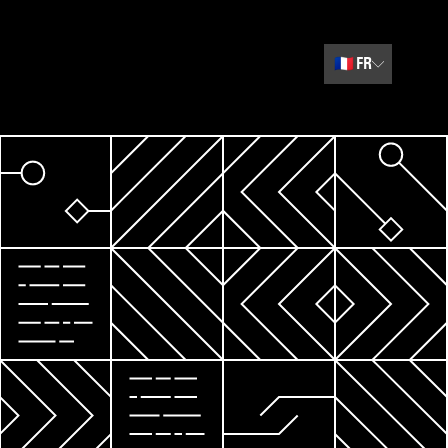
🇫🇷
FR