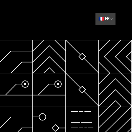
🇫🇷
FR