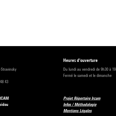
heures d'ouverture
r-Stravinsky
Du lundi au vendredi de 9h30 à 1
Fermé le samedi et le dimanche
 48 43
’IRCAM
Projet Répertoire Ircam
pidou
Infos / Méthodologie
Mentions Légales