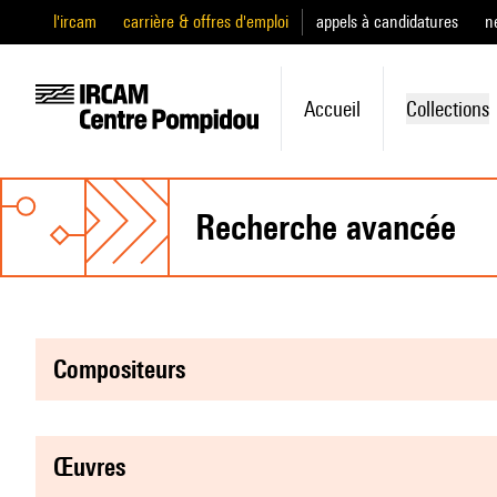
l'ircam
carrière & offres d'emploi
appels à candidatures
n
Accueil
Collections
recherche avancée
compositeurs
œuvres