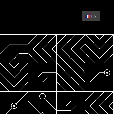
🇫🇷
FR