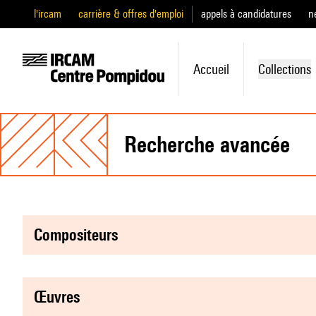
l'ircam
carrière & offres d'emploi
appels à candidatures
n
Accueil
Collections
recherche avancée
compositeurs
œuvres