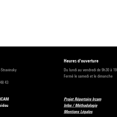
heures d'ouverture
r-Stravinsky
Du lundi au vendredi de 9h30 à 1
Fermé le samedi et le dimanche
 48 43
’IRCAM
Projet Répertoire Ircam
pidou
Infos / Méthodologie
Mentions Légales