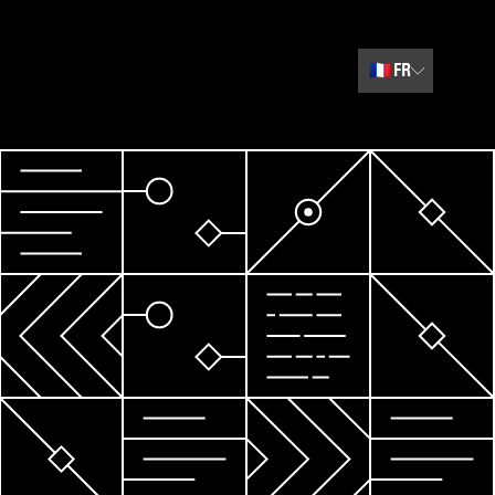
🇫🇷
FR