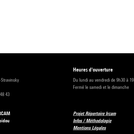
heures d'ouverture
r-Stravinsky
Du lundi au vendredi de 9h30 à 1
Fermé le samedi et le dimanche
 48 43
’IRCAM
Projet Répertoire Ircam
pidou
Infos / Méthodologie
Mentions Légales