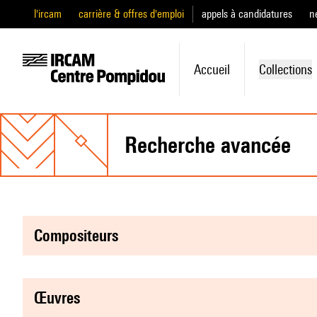
l'ircam
carrière & offres d'emploi
appels à candidatures
n
Accueil
Collections
recherche avancée
compositeurs
œuvres