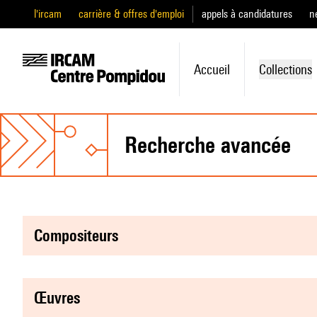
l'ircam
carrière & offres d'emploi
appels à candidatures
n
Accueil
Collections
recherche avancée
compositeurs
œuvres