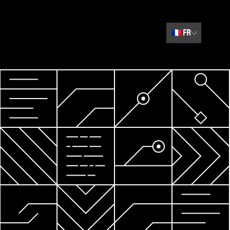
🇫🇷
FR