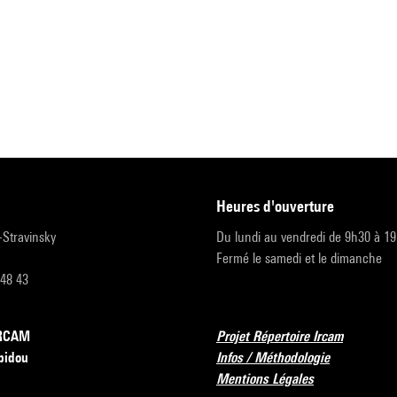
heures d'ouverture
r-Stravinsky
Du lundi au vendredi de 9h30 à 1
Fermé le samedi et le dimanche
 48 43
’IRCAM
Projet Répertoire Ircam
pidou
Infos / Méthodologie
Mentions Légales