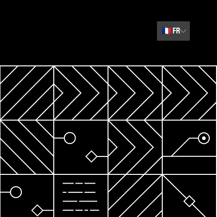
🇫🇷
FR