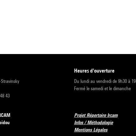
heures d'ouverture
r-Stravinsky
Du lundi au vendredi de 9h30 à 1
Fermé le samedi et le dimanche
 48 43
’IRCAM
Projet Répertoire Ircam
pidou
Infos / Méthodologie
Mentions Légales