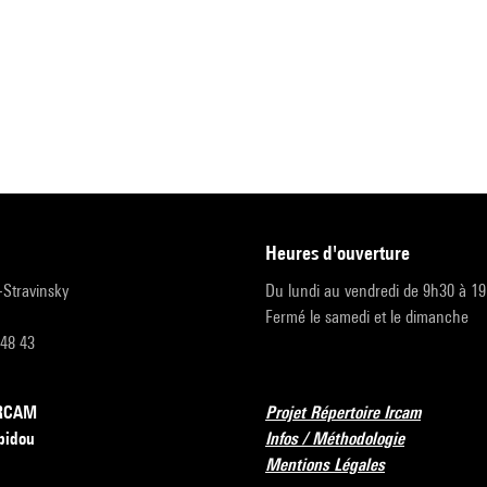
heures d'ouverture
r-Stravinsky
Du lundi au vendredi de 9h30 à 1
Fermé le samedi et le dimanche
 48 43
’IRCAM
Projet Répertoire Ircam
pidou
Infos / Méthodologie
Mentions Légales