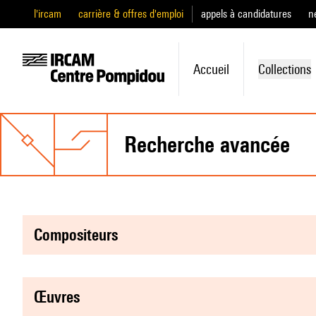
l'ircam
carrière & offres d'emploi
appels à candidatures
n
Accueil
Collections
recherche avancée
compositeurs
œuvres