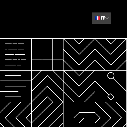
🇫🇷
FR