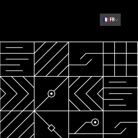
🇫🇷
FR