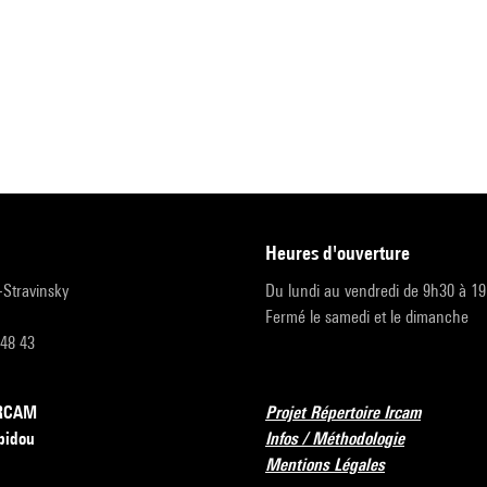
heures d'ouverture
r-Stravinsky
Du lundi au vendredi de 9h30 à 1
Fermé le samedi et le dimanche
 48 43
’IRCAM
Projet Répertoire Ircam
pidou
Infos / Méthodologie
Mentions Légales