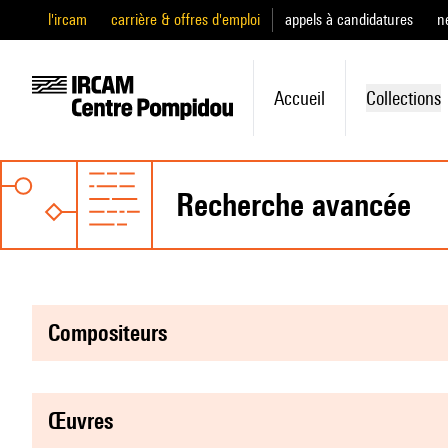
l'ircam
carrière & offres d'emploi
appels à candidatures
n
Accueil
Collections
recherche avancée
compositeurs
œuvres