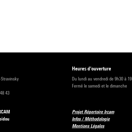
heures d'ouverture
r-Stravinsky
Du lundi au vendredi de 9h30 à 1
Fermé le samedi et le dimanche
 48 43
’IRCAM
Projet Répertoire Ircam
pidou
Infos / Méthodologie
Mentions Légales