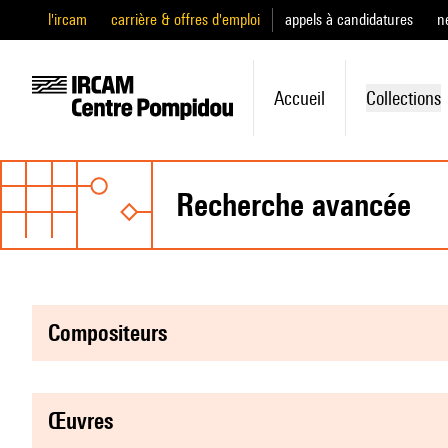
l'ircam
carrière & offres d'emploi
appels à candidatures
n
Accueil
Collections
recherche avancée
compositeurs
œuvres