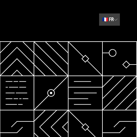
🇫🇷
FR