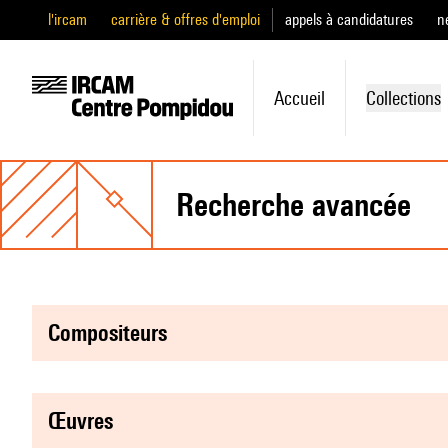
l'ircam
carrière & offres d'emploi
appels à candidatures
n
Accueil
Collections
recherche avancée
compositeurs
œuvres