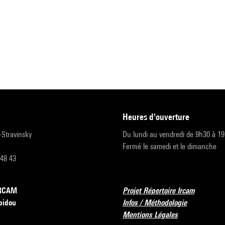
heures d'ouverture
r-Stravinsky
Du lundi au vendredi de 9h30 à 1
Fermé le samedi et le dimanche
 48 43
’IRCAM
Projet Répertoire Ircam
pidou
Infos / Méthodologie
Mentions Légales