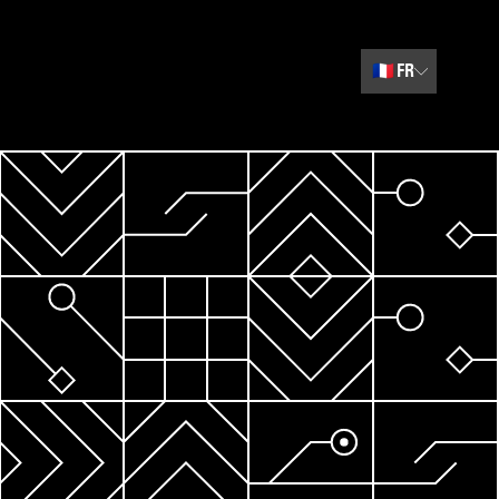
🇫🇷
FR