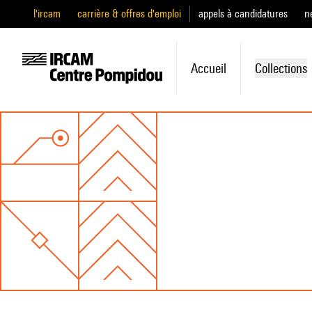
l'ircam
carrière & offres d'emploi
appels à candidatures
n
Accueil
Collections