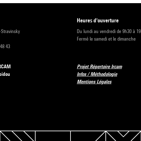
heures d'ouverture
r-Stravinsky
Du lundi au vendredi de 9h30 à 1
Fermé le samedi et le dimanche
 48 43
’IRCAM
Projet Répertoire Ircam
pidou
Infos / Méthodologie
Mentions Légales