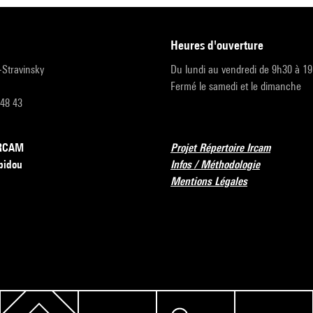
heures d'ouverture
r-Stravinsky
Du lundi au vendredi de 9h30 à 1
Fermé le samedi et le dimanche
 48 43
’IRCAM
Projet Répertoire Ircam
pidou
Infos / Méthodologie
Mentions Légales