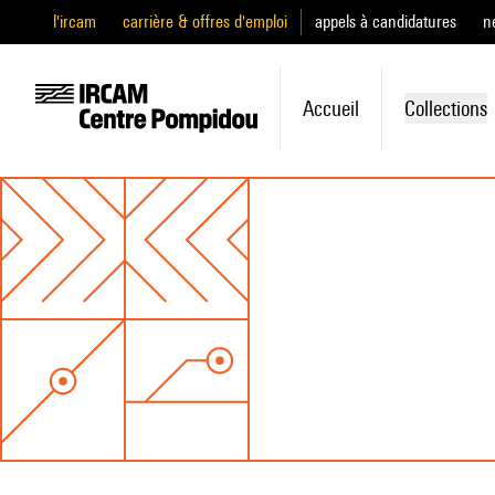
l'ircam
carrière & offres d'emploi
appels à candidatures
n
Accueil
Collections