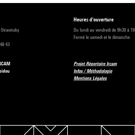
heures d'ouverture
r-Stravinsky
Du lundi au vendredi de 9h30 à 1
Fermé le samedi et le dimanche
 48 43
’IRCAM
Projet Répertoire Ircam
pidou
Infos / Méthodologie
Mentions Légales