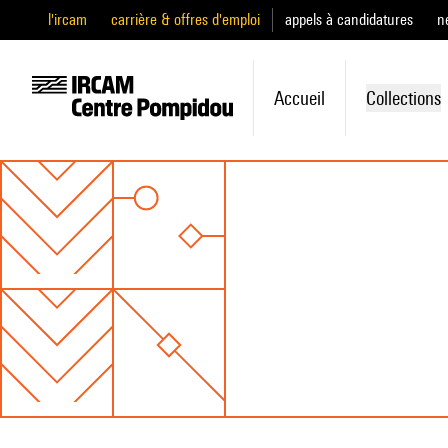
l'ircam
carrière & offres d'emploi
appels à candidatures
n
Accueil
Collections